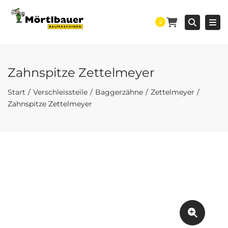
Togg
Searc
0
Zahnspitze Zettelmeyer
Start
Verschleissteile
Baggerzähne
Zettelmeyer
Zahnspitze Zettelmeyer