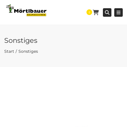
Togg
Searc
0
Sonstiges
Start
Sonstiges