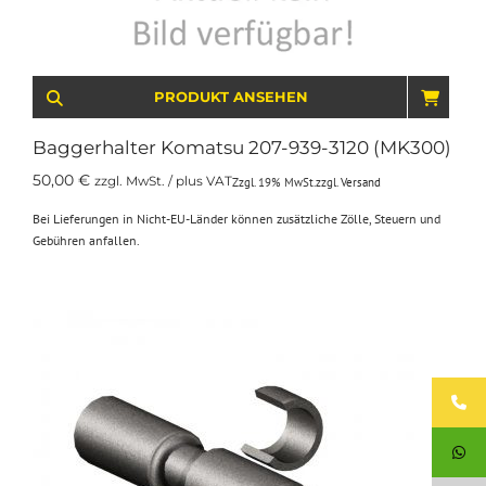
PRODUKT ANSEHEN
IN D
Baggerhalter Komatsu 207-939-3120 (MK300)
50,00
€
zzgl. MwSt. / plus VAT
Zzgl. 19% MwSt.
zzgl.
Versand
Bei Lieferungen in Nicht-EU-Länder können zusätzliche Zölle, Steuern und
Gebühren anfallen.