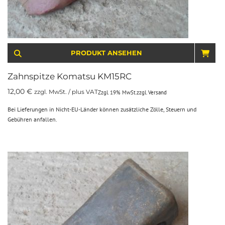
PRODUKT ANSEHEN
IN 
Zahnspitze Komatsu KM15RC
12,00
€
zzgl. MwSt. / plus VAT
Zzgl. 19% MwSt.
zzgl.
Versand
Bei Lieferungen in Nicht-EU-Länder können zusätzliche Zölle, Steuern und
Gebühren anfallen.