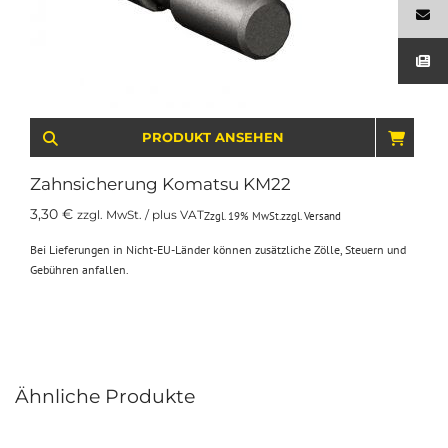
PRODUKT ANSEHEN
IN D
Zahnsicherung Komatsu KM22
3,30
€
zzgl. MwSt. / plus VAT
Zzgl. 19% MwSt.
zzgl.
Versand
Bei Lieferungen in Nicht-EU-Länder können zusätzliche Zölle, Steuern und
Gebühren anfallen.
Ähnliche Produkte