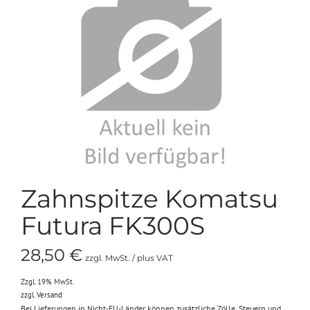
Zahnspitze Komatsu
Futura FK300S
28,50
€
zzgl. MwSt. / plus VAT
Zzgl. 19% MwSt.
zzgl.
Versand
Bei Lieferungen in Nicht-EU-Länder können zusätzliche Zölle, Steuern und