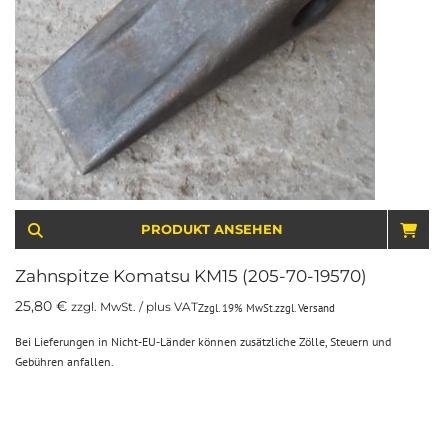
PRODUKT ANSEHEN
IN 
Zahnspitze Komatsu KM15 (205-70-19570)
25,80
€
zzgl. MwSt. / plus VAT
Zzgl. 19% MwSt.
zzgl.
Versand
Bei Lieferungen in Nicht-EU-Länder können zusätzliche Zölle, Steuern und
Gebühren anfallen.