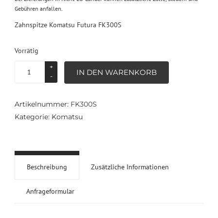
Gebühren anfallen.
Zahnspitze Komatsu Futura FK300S
Vorrätig
Zahnspitze
IN DEN WARENKORB
Komatsu
Futura
FK300S
Artikelnummer:
FK300S
Menge
Kategorie:
Komatsu
Beschreibung
Zusätzliche Informationen
Anfrageformular