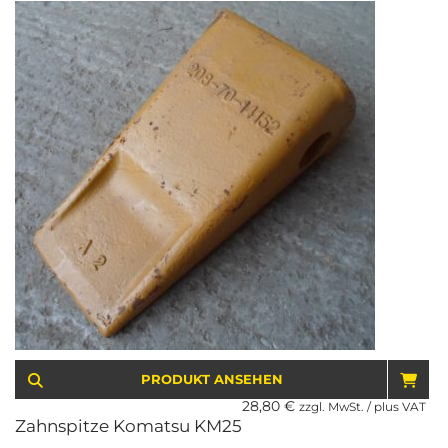
PRODUKT ANSEHEN
IN 
28,80
€
zzgl. MwSt. / plus VAT
Zahnspitze Komatsu KM25