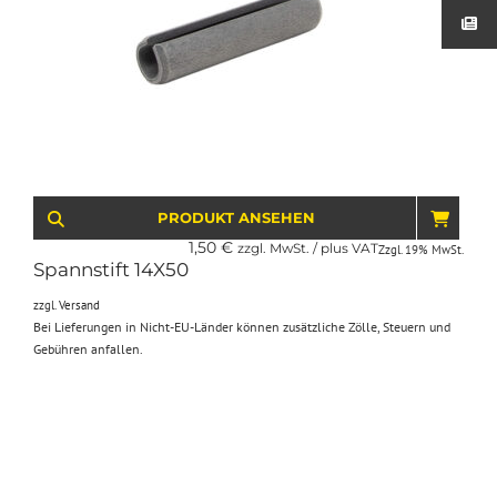
PRODUKT ANSEHEN
IN D
1,50
€
zzgl. MwSt. / plus VAT
Zzgl. 19% MwSt.
Spannstift 14X50
zzgl.
Versand
Bei Lieferungen in Nicht-EU-Länder können zusätzliche Zölle, Steuern und
Gebühren anfallen.