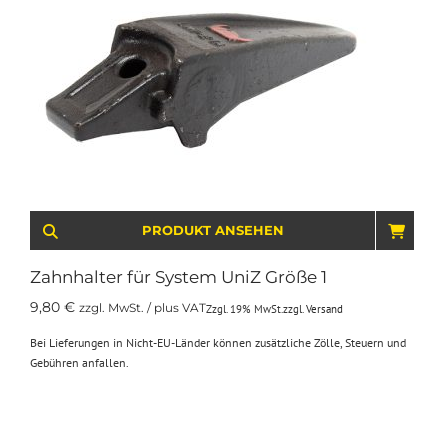
PRODUKT ANSEHEN
IN D
Zahnhalter für System UniZ Größe 1
9,80
€
zzgl. MwSt. / plus VAT
Zzgl. 19% MwSt.
zzgl.
Versand
Bei Lieferungen in Nicht-EU-Länder können zusätzliche Zölle, Steuern und
Gebühren anfallen.