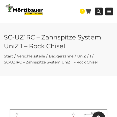
Togg
Searc
0
SC-UZ1RC – Zahnspitze System
UniZ 1 – Rock Chisel
Start
Verschleissteile
Baggerzähne
UniZ
I
SC-UZ1RC – Zahnspitze System UniZ 1 – Rock Chisel