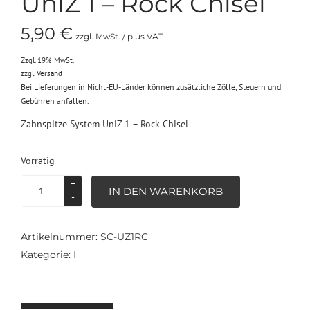
UniZ 1 – Rock Chisel
5,90
€
zzgl. MwSt. / plus VAT
Zzgl. 19% MwSt.
zzgl.
Versand
Bei Lieferungen in Nicht-EU-Länder können zusätzliche Zölle, Steuern und
Gebühren anfallen.
Zahnspitze System UniZ 1 – Rock Chisel
Vorrätig
SC-
IN DEN WARENKORB
UZ1RC
-
Zahnspitze
Artikelnummer:
SC-UZ1RC
System
Kategorie:
I
UniZ
1
-
Rock