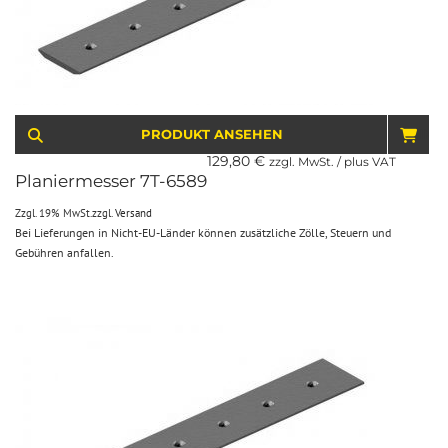
PRODUKT ANSEHEN
IN 
129,80
€
zzgl. MwSt. / plus VAT
Planiermesser 7T-6589
Zzgl. 19% MwSt.
zzgl.
Versand
Bei Lieferungen in Nicht-EU-Länder können zusätzliche Zölle, Steuern und
Gebühren anfallen.