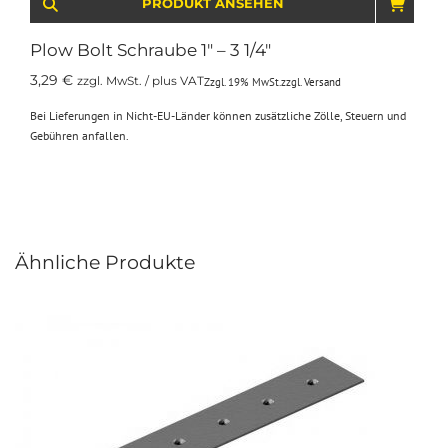
PRODUKT ANSEHEN
IN D
Plow Bolt Schraube 1″ – 3 1/4″
3,29
€
zzgl. MwSt. / plus VAT
Zzgl. 19% MwSt.
zzgl.
Versand
Bei Lieferungen in Nicht-EU-Länder können zusätzliche Zölle, Steuern und
Gebühren anfallen.
Ähnliche Produkte