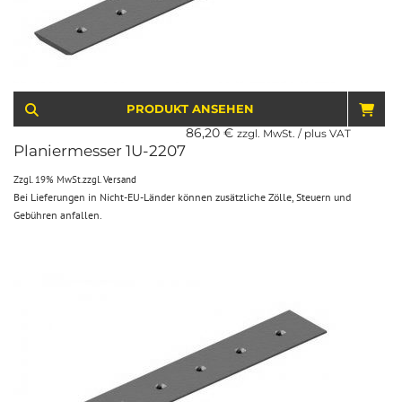
PRODUKT ANSEHEN
IN 
86,20
€
zzgl. MwSt. / plus VAT
Planiermesser 1U-2207
Zzgl. 19% MwSt.
zzgl.
Versand
Bei Lieferungen in Nicht-EU-Länder können zusätzliche Zölle, Steuern und
Gebühren anfallen.