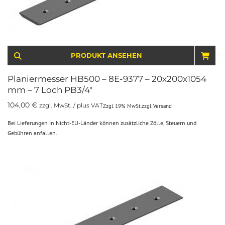
PRODUKT ANSEHEN
IN 
Planiermesser HB500 – 8E-9377 – 20x200x1054
mm – 7 Loch PB3/4″
104,00
€
zzgl. MwSt. / plus VAT
Zzgl. 19% MwSt.
zzgl.
Versand
Bei Lieferungen in Nicht-EU-Länder können zusätzliche Zölle, Steuern und
Gebühren anfallen.