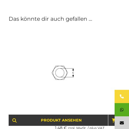
Das könnte dir auch gefallen …
PRODUKT ANSEHEN
IN D
1,48
€
zzgl. MwSt. / plus VAT