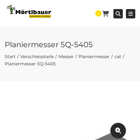
Togg
Searc
0
Planiermesser 5Q-5405
Start
Verschleissteile
Messer
Planiermesser
cat
Planiermesser 5Q-5405