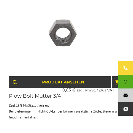
PRODUKT ANSEHEN
IN D
0,63
€
zzgl. MwSt. / plus VAT
Plow Bolt Mutter 3/4″
Zzgl. 19% MwSt.
zzgl.
Versand
Bei Lieferungen in Nicht-EU-Länder können zusätzliche Zölle, Steuern und
Gebühren anfallen.