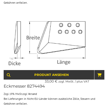
Gebühren anfallen.
PRODUKT ANSEHEN
IN 
33,00
€
zzgl. MwSt. / plus VAT
Eckmesser 8274494
Zzgl. 19% MwSt.
zzgl.
Versand
Bei Lieferungen in Nicht-EU-Länder können zusätzliche Zölle, Steuern und
Gebühren anfallen.