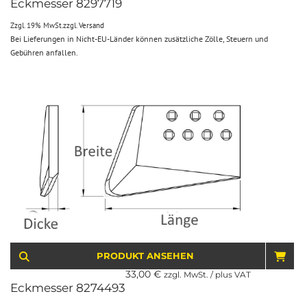
Eckmesser 8297719
Zzgl. 19% MwSt.
zzgl.
Versand
Bei Lieferungen in Nicht-EU-Länder können zusätzliche Zölle, Steuern und
Gebühren anfallen.
PRODUKT ANSEHEN
IN 
33,00
€
zzgl. MwSt. / plus VAT
Eckmesser 8274493