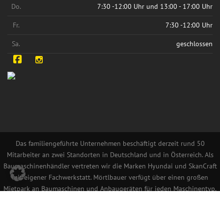
Do.
7:30 -12:00 Uhr und 13:00 - 17:00 Uhr
Fr.
7:30 -12:00 Uhr
Sa.
geschlossen
Facebook
Instagram
Das familiengeführte Unternehmen beschäftigt derzeit rund 50
Mitarbeiter an zwei Standorten in Deutschland und in Österreich. Als
Baumaschinenhändler vertreten wir die Marken Hyundai und SkanCraft
mit eigener Fachwerkstatt. Mörtlbauer verfügt über einen großen
Mietpark an Baumaschinen und Anbaugeräten für jeden Maschinentyp.
Ein Lager von über 900 t Verschleißteilen macht uns zum größten
Verschleißteilhändler im deutschsprachigen Raum.