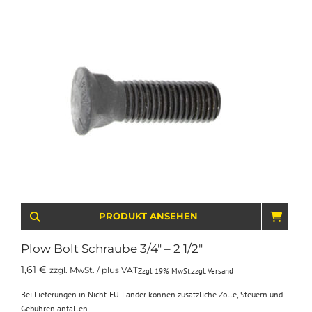
PRODUKT ANSEHEN
IN D
Plow Bolt Schraube 3/4″ – 2 1/2″
1,61
€
zzgl. MwSt. / plus VAT
Zzgl. 19% MwSt.
zzgl.
Versand
Bei Lieferungen in Nicht-EU-Länder können zusätzliche Zölle, Steuern und
Gebühren anfallen.