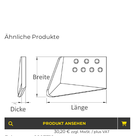
Ähnliche Produkte
PRODUKT ANSEHEN
IN 
30,20
€
zzgl. MwSt. / plus VAT