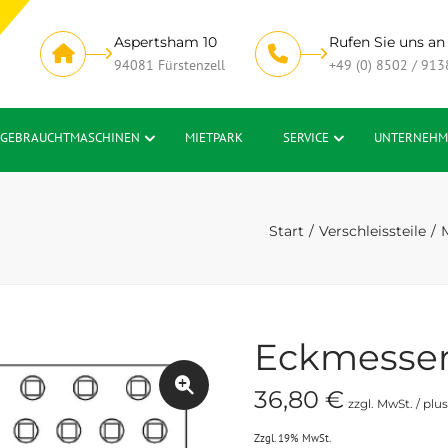
Aspertsham 10
Rufen Sie uns an
94081 Fürstenzell
+49 (0) 8502 / 913
GEBRAUCHTMASCHINEN
MIETPARK
SERVICE
UNTERNEHM
Start
Verschleissteile
Eckmesser
36,80
€
zzgl. MwSt. / plu
Zzgl. 19% MwSt.