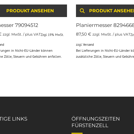
PRODUKT ANSEHEN
PRODUKT ANSEHE
esser 79094512
Planiermesser 829466
€
87,50
€
zzgl. MwSt. / plus VAT
zzgl. MwSt. / plus VAT
Zzgl. 19% MwSt.
Zz
and
zzgl.
Versand
erungen in Nicht-EU-Länder können
Bei Lieferungen in Nicht-EU-Länder 
che Zölle, Steuern und Gebühren anfallen.
zusätzliche Zölle, Steuern und Gebühr
IGE LINKS
ÖFFNUNGSZEITEN
FÜRSTENZELL