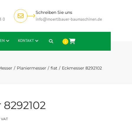
Schreiben Sie uns
8 0
info@moertlbauer-baumaschinen.de
EN
KONTAKT
Search
0
Messer
Planiermesser
fiat
Eckmesser 8292102
 8292102
s VAT