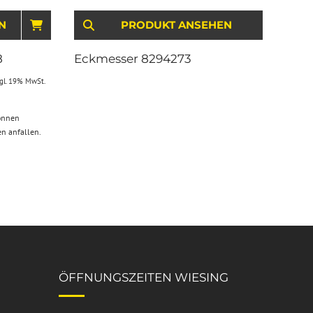
N
IN DEN WARENKORB
PRODUKT ANSEHEN
8
Eckmesser 8294273
gl. 19% MwSt.
können
en anfallen.
ÖFFNUNGSZEITEN WIESING