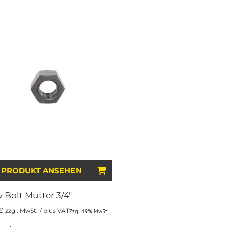
WARENKORB
PRODUKT ANSEHEN
IN DEN WARENKORB
 Bolt Mutter 3/4″
€
zzgl. MwSt. / plus VAT
Zzgl. 19% MwSt.