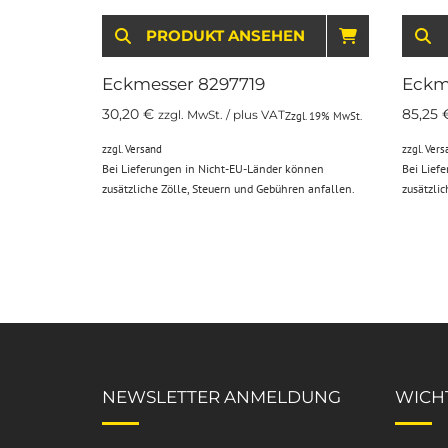
PRODUKT ANSEHEN
IN DEN WARENKORB
Eckmesser 8297719
Eckm
30,20
€
85,25
zzgl. MwSt. / plus VAT
Zzgl. 19% MwSt.
zzgl.
Versand
zzgl.
Vers
Bei Lieferungen in Nicht-EU-Länder können
Bei Lief
zusätzliche Zölle, Steuern und Gebühren anfallen.
zusätzli
NEWSLETTER ANMELDUNG
WICHT