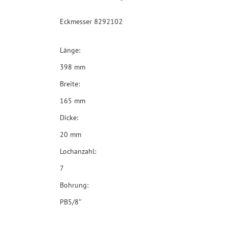
Eckmesser 8292102
Länge:
398 mm
Breite:
165 mm
Dicke:
20 mm
Lochanzahl:
7
Bohrung:
PB5/8″