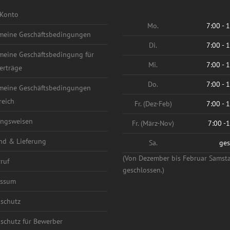
Konto
Mo.
7:00 - 
meine Geschäftsbedingungen
Di.
7:00 - 
meine Geschäftsbedingung für
Mi.
7:00 - 
erträge
Do.
7:00 - 
meine Geschäftsbedingungen
reich
Fr. (Dez-Feb)
7:00 - 
ngsweisen
Fr. (März-Nov)
7:00 -
nd & Lieferung
Sa.
ges
(Von Dezember bis Februar Samst
ruf
geschlossen.)
essum
schutz
schutz für Bewerber