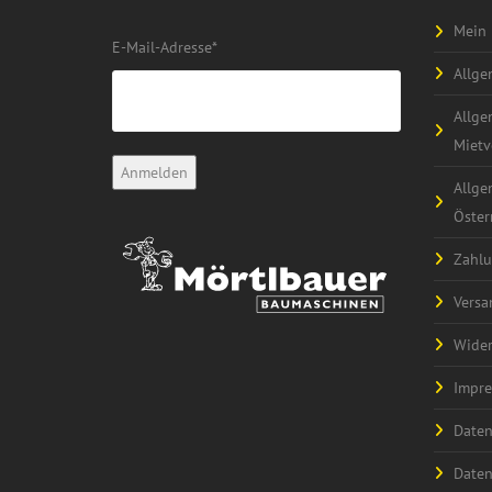
Mein 
E-Mail-Adresse
*
Allge
Allge
Mietv
Allge
Öster
Zahlu
Versa
Wider
Impr
Daten
Daten