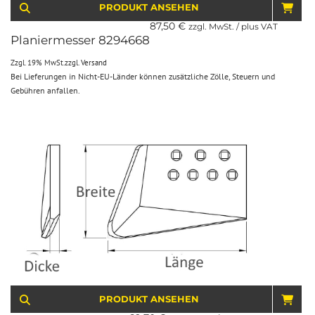
PRODUKT ANSEHEN
IN 
87,50
€
zzgl. MwSt. / plus VAT
Planiermesser 8294668
Zzgl. 19% MwSt.
zzgl.
Versand
Bei Lieferungen in Nicht-EU-Länder können zusätzliche Zölle, Steuern und
Gebühren anfallen.
PRODUKT ANSEHEN
IN 