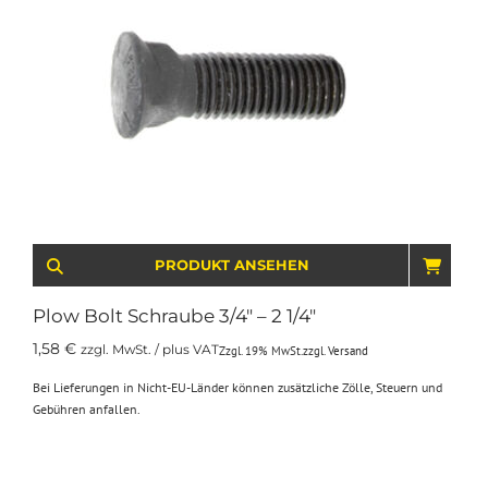
PRODUKT ANSEHEN
IN D
Plow Bolt Schraube 3/4″ – 2 1/4″
1,58
€
zzgl. MwSt. / plus VAT
Zzgl. 19% MwSt.
zzgl.
Versand
Bei Lieferungen in Nicht-EU-Länder können zusätzliche Zölle, Steuern und
Gebühren anfallen.