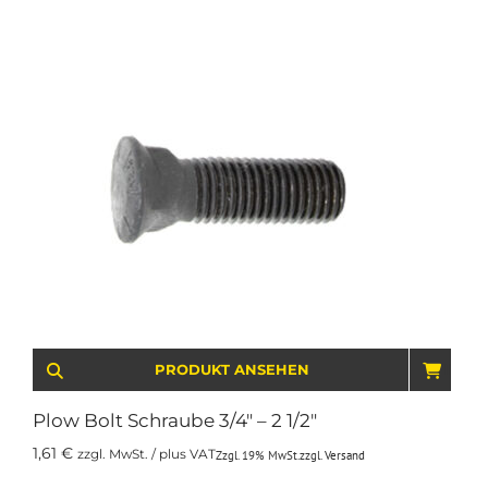
PRODUKT ANSEHEN
IN D
Plow Bolt Schraube 3/4″ – 2 1/2″
1,61
€
zzgl. MwSt. / plus VAT
Zzgl. 19% MwSt.
zzgl.
Versand