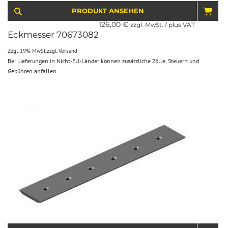
PRODUKT ANSEHEN
IN 
126,00
€
zzgl. MwSt. / plus VAT
Eckmesser 70673082
Zzgl. 19% MwSt.
zzgl.
Versand
Bei Lieferungen in Nicht-EU-Länder können zusätzliche Zölle, Steuern und
Gebühren anfallen.