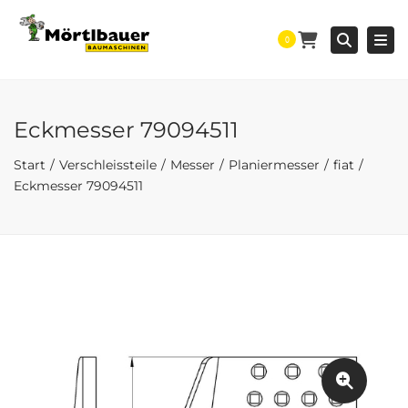
Togg
Searc
0
Eckmesser 79094511
Start
Verschleissteile
Messer
Planiermesser
fiat
Eckmesser 79094511