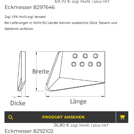
69,70
€
zzgl. MwSt. / plus VAT
Eckmesser 8297646
Zzgl. 19% MwSt.
zzgl.
Versand
Bei Lieferungen in Nicht-EU-Länder können zusätzliche Zölle, Steuern und
Gebühren anfallen.
PRODUKT ANSEHEN
IN 
36,80
€
zzgl. MwSt. / plus VAT
Eckmesser 8292102