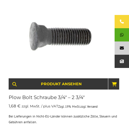
PRODUKT ANSEHEN
IN D
Plow Bolt Schraube 3/4″ – 2 3/4″
1,68
€
zzgl. MwSt. / plus VAT
Zzgl. 19% MwSt.
zzgl.
Versand
Bei Lieferungen in Nicht-EU-Länder können zusätzliche Zölle, Steuern und
Gebühren anfallen.