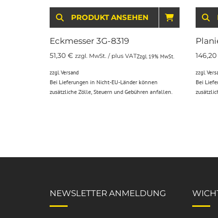
PRODUKT ANSEHEN
IN DEN WARENKORB
Eckmesser 3G-8319
Plani
51,30
€
146,2
zzgl. MwSt. / plus VAT
Zzgl. 19% MwSt.
zzgl.
Versand
zzgl.
Vers
Bei Lieferungen in Nicht-EU-Länder können
Bei Lief
zusätzliche Zölle, Steuern und Gebühren anfallen.
zusätzli
NEWSLETTER ANMELDUNG
WICHT