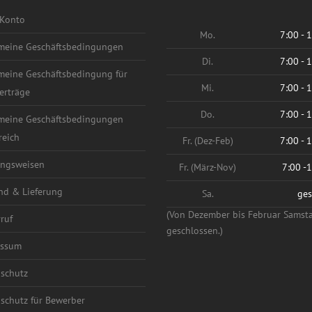
Konto
Mo.
7:00 - 
meine Geschäftsbedingungen
Di.
7:00 - 
meine Geschäftsbedingung für
Mi.
7:00 - 
erträge
Do.
7:00 - 
meine Geschäftsbedingungen
reich
Fr. (Dez-Feb)
7:00 - 
ngsweisen
Fr. (März-Nov)
7:00 -
nd & Lieferung
Sa.
ges
(Von Dezember bis Februar Samst
ruf
geschlossen.)
essum
schutz
schutz für Bewerber