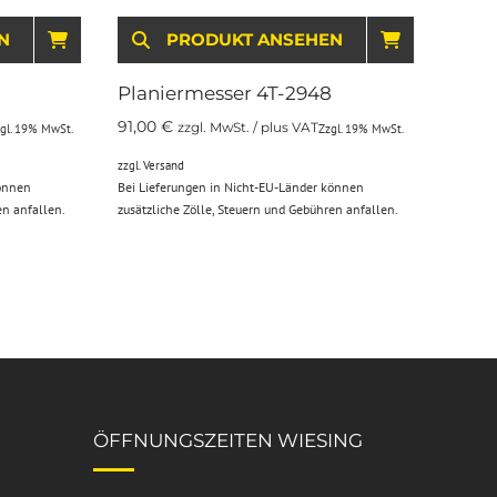
N
IN DEN WARENKORB
PRODUKT ANSEHEN
IN DEN WARENKORB
Planiermesser 4T-2948
91,00
€
zzgl. MwSt. / plus VAT
gl. 19% MwSt.
Zzgl. 19% MwSt.
zzgl.
Versand
können
Bei Lieferungen in Nicht-EU-Länder können
en anfallen.
zusätzliche Zölle, Steuern und Gebühren anfallen.
ÖFFNUNGSZEITEN WIESING