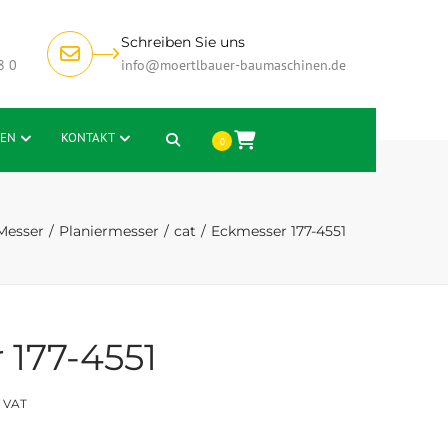
Schreiben Sie uns
8 0
info@moertlbauer-baumaschinen.de
EN
KONTAKT
Search
0
Messer
Planiermesser
cat
Eckmesser 177-4551
 177-4551
s VAT