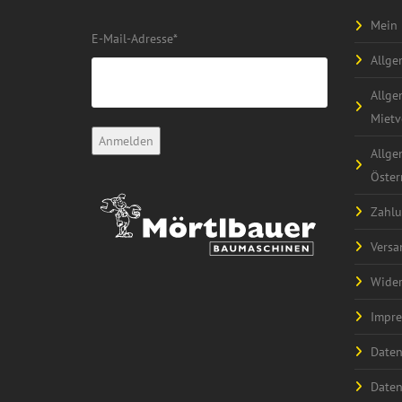
Mein 
E-Mail-Adresse
*
Allge
Allge
Mietv
Allge
Öster
Zahlu
Versa
Wider
Impr
Daten
Daten