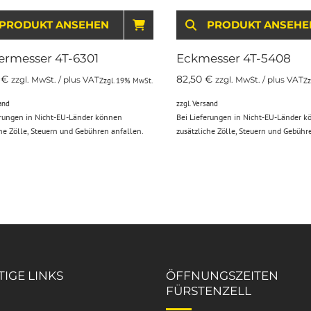
PRODUKT ANSEHEN
IN DEN WARENKORB
PRODUKT ANSEHE
ermesser 4T-6301
Eckmesser 4T-5408
0
€
82,50
€
zzgl. MwSt. / plus VAT
zzgl. MwSt. / plus VAT
Zzgl. 19% MwSt.
Zz
and
zzgl.
Versand
erungen in Nicht-EU-Länder können
Bei Lieferungen in Nicht-EU-Länder 
che Zölle, Steuern und Gebühren anfallen.
zusätzliche Zölle, Steuern und Gebühr
IGE LINKS
ÖFFNUNGSZEITEN
FÜRSTENZELL