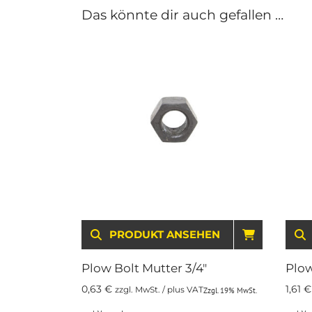
Das könnte dir auch gefallen …
PRODUKT ANSEHEN
IN DEN 
Plow Bolt Mutter 3/4″
Plow
0,63
€
1,61
€
zzgl. MwSt. / plus VAT
Zzgl. 19% MwSt.