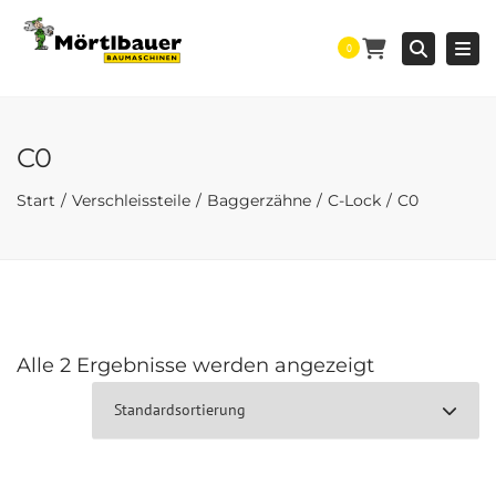
Togg
Searc
0
C0
Start
Verschleissteile
Baggerzähne
C-Lock
C0
Alle 2 Ergebnisse werden angezeigt