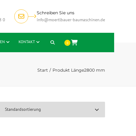
Schreiben Sie uns
8 0
info@moertlbauer-baumaschinen.de
EN
KONTAKT
Search
0
Start
Produkt Länge
2800 mm