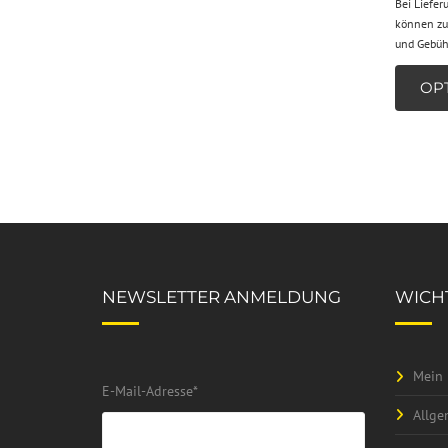
Bei Liefer
können zus
und Gebüh
NEWSLETTER ANMELDUNG
WICHT
Mein 
E-Mail-Adresse
*
Allge