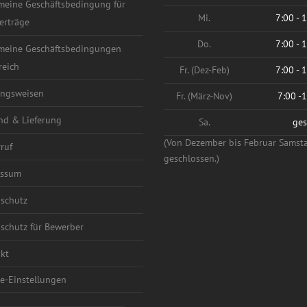
meine Geschäftsbedingung für
Mi.
7:00 - 
erträge
Do.
7:00 - 
meine Geschäftsbedingungen
reich
Fr. (Dez-Feb)
7:00 - 
ngsweisen
Fr. (März-Nov)
7:00 -
nd & Lieferung
Sa.
ges
(Von Dezember bis Februar Samst
ruf
geschlossen.)
essum
schutz
schutz für Bewerber
kt
e-Einstellungen