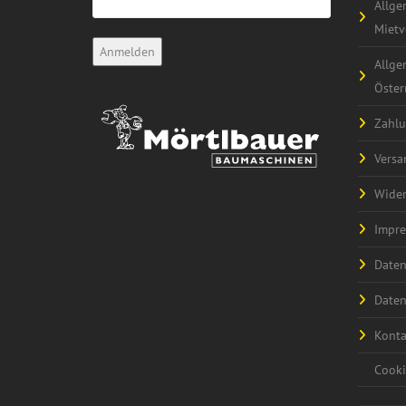
Allge
Mietv
Allge
Öster
Zahlu
Versa
Wider
Impr
Daten
Daten
Konta
Cooki