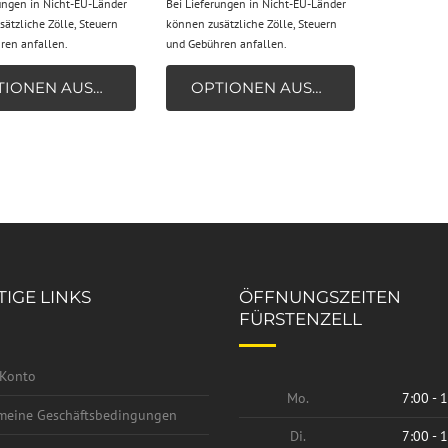
ungen in Nicht-EU-Länder
Bei Lieferungen in Nicht-EU-Länder
ätzliche Zölle, Steuern
können zusätzliche Zölle, Steuern
ren anfallen.
und Gebühren anfallen.
OPTIONEN AUSWÄHLEN
OPTIONEN AUSWÄHLEN
IGE LINKS
ÖFFNUNGSZEITEN
FÜRSTENZELL
Konto
Mo.
7:00 - 
meine Geschäftsbedingungen
Di.
7:00 - 