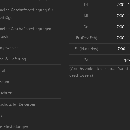
Di.
7:00 - 
meine Geschäftsbedingung für
Mi.
7:00 - 
erträge
Do.
7:00 - 
meine Geschäftsbedingungen
reich
Fr. (Dez-Feb)
7:00 - 
ngsweisen
Fr. (März-Nov)
7:00 -
nd & Lieferung
Sa.
ges
(Von Dezember bis Februar Samst
ruf
geschlossen.)
essum
schutz
schutz für Bewerber
kt
e-Einstellungen