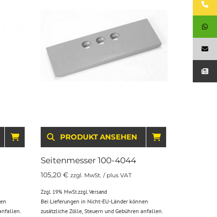
IN DEN WARENKORB
PRODUKT ANSEHEN
IN DEN WARE
Seitenmesser 100-4044
105,20
€
zzgl. MwSt. / plus VAT
Zzgl. 19% MwSt.
zzgl.
Versand
nen
Bei Lieferungen in Nicht-EU-Länder können
anfallen.
zusätzliche Zölle, Steuern und Gebühren anfallen.