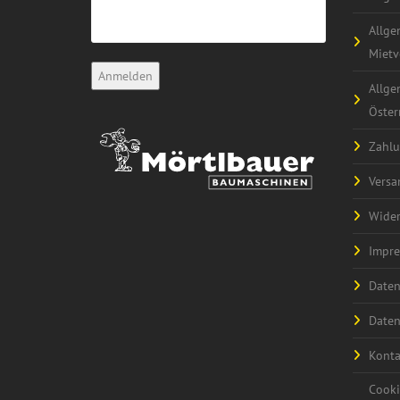
Allge
Mietv
Allge
Öster
Zahlu
Versa
Wider
Impr
Daten
Daten
Konta
Cooki