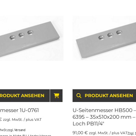
RENKORB
RODUKT ANSEHEN
IN DEN WARENKORB
PRODUKT ANSEHEN
nmesser 1U-0761
U-Seitenmesser HB500 –
6395 – 35x510x200 mm –
€
zzgl. MwSt. / plus VAT
Loch PB11/4″
MwSt.
zzgl.
Versand
91,00
€
zzgl. MwSt. / plus VAT
Zzgl.
rungen in Nicht-EU-Länder können