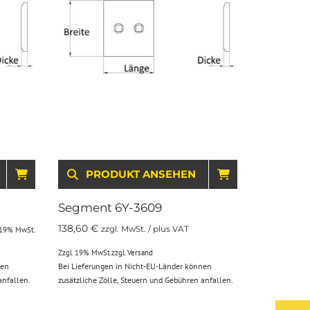
IN DEN WARENKORB
PRODUKT ANSEHEN
IN DEN WARE
Segment 6Y-3609
138,60
€
zzgl. MwSt. / plus VAT
 19% MwSt.
Zzgl. 19% MwSt.
zzgl.
Versand
nen
Bei Lieferungen in Nicht-EU-Länder können
anfallen.
zusätzliche Zölle, Steuern und Gebühren anfallen.