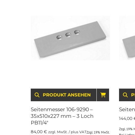
PRODUKT ANSEHEN
IN DEN WA
P
Seitenmesser 106-9290 –
Seite
35x510x227 mm – 3 Loch
144,00
PB11/4″
Zzgl. 19% 
84,00
€
zzgl. MwSt. / plus VAT
Zzgl. 19% MwSt.
Bei Liefe