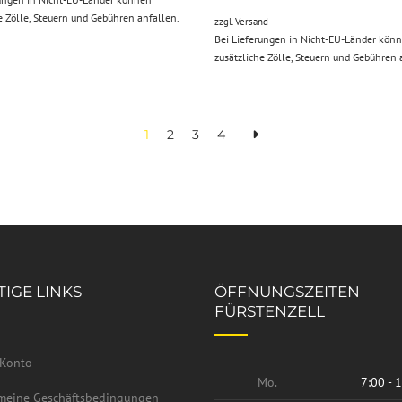
e Zölle, Steuern und Gebühren anfallen.
zzgl.
Versand
Bei Lieferungen in Nicht-EU-Länder kön
zusätzliche Zölle, Steuern und Gebühren 
1
2
3
4
IGE LINKS
ÖFFNUNGSZEITEN
FÜRSTENZELL
Konto
Mo.
7:00 - 
meine Geschäftsbedingungen