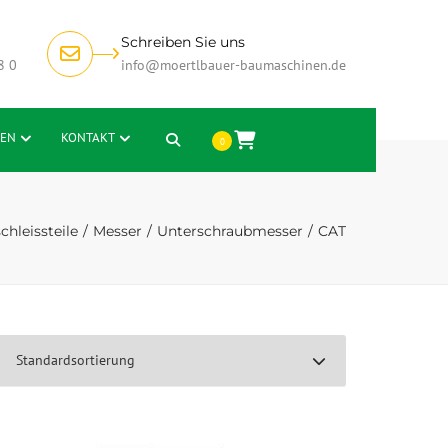
Schreiben Sie uns
8 0
info@moertlbauer-baumaschinen.de
EN
KONTAKT
Search
0
chleissteile
Messer
Unterschraubmesser
CAT