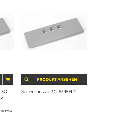
IN DEN WARENKORB
PRODUKT ANSEHEN
 3G-
Seitenmesser 3G-6395HD
 3
 19% MwSt.